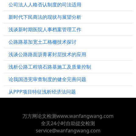
公司法人人格否认制度的司法适用
新时代下民商法的现状与展望分析
浅谈新时期医院人事档案管理工作
公路路基加宽土工格栅技术探讨
浅谈公路路面沥青雾封层技术的应用
浅析公路工程填石路基施工及质量控制
论我国违宪审查制度的健全完善问题
从PPP项目特征浅析经济法问题
万方网论文检测www.wanfangwang.com
全天24小时自助提交检测
service@wanfangwang.com