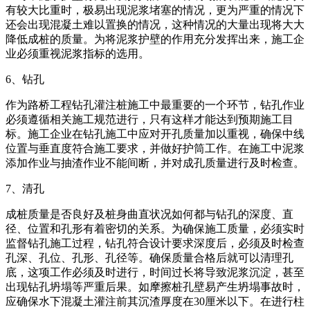
有较大比重时，极易出现泥浆堵塞的情况，更为严重的情况下
还会出现混凝土难以置换的情况，这种情况的大量出现将大大
降低成桩的质量。为将泥浆护壁的作用充分发挥出来，施工企
业必须重视泥浆指标的选用。
6、钻孔
作为路桥工程钻孔灌注桩施工中最重要的一个环节，钻孔作业
必须遵循相关施工规范进行，只有这样才能达到预期施工目
标。施工企业在钻孔施工中应对开孔质量加以重视，确保中线
位置与垂直度符合施工要求，并做好护筒工作。在施工中泥浆
添加作业与抽渣作业不能间断，并对成孔质量进行及时检查。
7、清孔
成桩质量是否良好及桩身曲直状况如何都与钻孔的深度、直
径、位置和孔形有着密切的关系。为确保施工质量，必须实时
监督钻孔施工过程，钻孔符合设计要求深度后，必须及时检查
孔深、孔位、孔形、孔径等。确保质量合格后就可以清理孔
底，这项工作必须及时进行，时间过长将导致泥浆沉淀，甚至
出现钻孔坍塌等严重后果。如摩擦桩孔壁易产生坍塌事故时，
应确保水下混凝土灌注前其沉渣厚度在30厘米以下。在进行柱