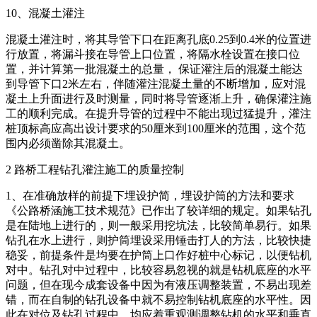
10、混凝土灌注
混凝土灌注时，将其导管下口在距离孔底0.25到0.4米的位置进
行放置，将漏斗接在导管上口位置，将隔水栓设置在接口位
置，并计算第一批混凝土的总量， 保证灌注后的混凝土能达
到导管下口2米左右，伴随灌注混凝土量的不断增加，应对混
凝土上升面进行及时测量，同时将导管逐渐上升，确保灌注施
工的顺利完成。在提升导管的过程中不能出现过猛提升，灌注
桩顶标高应高出设计要求的50厘米到100厘米的范围，这个范
围内必须凿除其混凝土。
2 路桥工程钻孔灌注施工的质量控制
1、在准确放样的前提下埋设护简，埋设护筒的方法和要求
《公路桥涵施工技术规范》已作出了较详细的规定。如果钻孔
是在陆地上进行的，则一般采用挖坑法，比较简单易行。如果
钻孔在水上进行，则护筒埋设采用锤击打人的方法，比较快捷
稳妥，前提条件是均要在护筒上口作好桩中心标记，以便钻机
对中。钻孔对中过程中，比较容易忽视的就是钻机底座的水平
问题，但在现今成套设备中因为有液压调整装置，不易出现差
错，而在自制的钻孔设备中就不易控制钻机底座的水平性。因
此在对位及钻孔过程中，均应着重观测调整钻机的水平和垂直