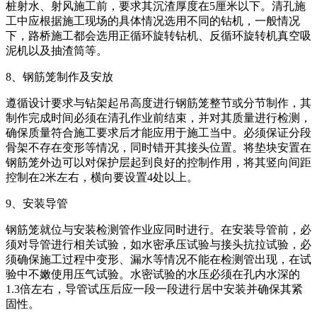
桩射水、射风施工前，要求其沉渣厚度在5厘米以下。清孔施
工中应根据施工现场的具体情况选用不同的钻机，一般情况
下，路桥施工都会选用正循环旋转钻机、反循环旋转机真空吸
泥机以及抽渣筒等。
8、钢筋笼制作及安放
遵循设计要求与钻架起吊高度进行钢筋笼整节或分节制作，其
制作完成时间必须在清孔作业前结束，并对其质量进行检测，
确保质量符合施工要求后才能应用于施工当中。必须保证分段
骨架不存在变形等情况，同时错开其接头位置。将垫块安置在
钢筋笼外边可以对保护层起到良好的控制作用，将其竖向间距
控制在2米左右，横向要设置4处以上。
9、安装导管
钢筋笼就位与安装检测管作业应同时进行。在安装导管前，必
须对导管进行相关试验，如水密承压试验与接头抗拉试验，必
须确保施工过程中变形、漏水等情况不能在检测管出现，在试
验中不嫩使用压气试验。水密试验的水压必须在孔内水深的
1.3倍左右，导管试压后应一段一段进行居中安装并确保其紧
固性。