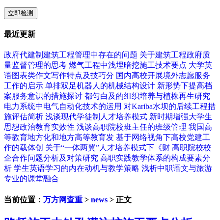
立即检测
最近更新
政府代建制建筑工程管理中存在的问题
关于建筑工程政府质
量监督管理的思考
燃气工程中浅埋暗挖施工技术要点
大学英
语图表类作文写作特点及技巧分
国内高校开展境外志愿服务
工作的启示
单排双足机器人的机械结构设计
新形势下提高档
案服务意识的措施探讨
都匀白及的组织培养与植株再生研究
电力系统中电气自动化技术的运用
对Kariba水坝的后续工程措
施评估简析
浅谈现代学徒制人才培养模式
新时期增强大学生
思想政治教育实效性
浅谈高职院校班主任的班级管理
我国高
等教育地方化和地方高等教育发
基于网络视角下高校党建工
作的载体创
关于“一体两翼”人才培养模式下《财
高职院校校
企合作问题分析及对策研究
高职实践教学体系的构成要素分
析
学生英语学习的内在动机与教学策略
浅析中职语文与旅游
专业的课堂融合
当前位置：
万方网查重
>
news
> 正文