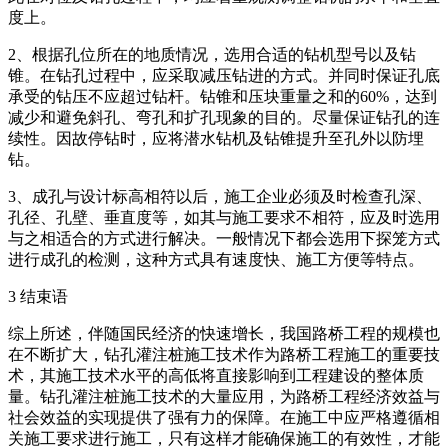
度上。
2、根据孔位所在的地质情况，选用合适的钻机型号以及钻
锥。在钻孔过程中，应采取减压钻进的方式。并同时保证孔底
承受的钻压不应超过钻杆。钻锥和压块重量之和的60%，达到
减少和避免斜孔、弯孔和扩孔现象的目的。尽量保证钻孔的连
续性。因故停钻时，应将潜水钻机及钻锥提升至孔外以防埋
钻。
3、成孔与设计标高相符以后，施工企业必须及时检查孔深、
孔径、孔壁、垂直度等，如其与施工要求不相符，应及时选用
与之相适合的方式进行解决。一般情况下都会选用下探笼方式
进行成孔的检测，这种方式具有速度快、施工方便等特点。
3 结束语
综上所述，伴随国民经济的快速增长，我国路桥工程的规模也
在不断扩大，钻孔灌注桩施工技术作为路桥工程施工的重要技
术，其施工技术水平的高低将直接影响到工程建设的整体质
量。钻孔灌注桩施工技术的大量应用，为路桥工程经济效益与
社会效益的实现提供了强有力的保障。在施工中应严格遵循相
关施工要求进行施工，只有这样才能确保施工的有效性，才能