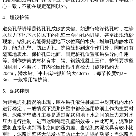
心一致，不能在规定范围以外。
4、埋设护筒
避免孔壁坍塌是钻孔孔成败的关键。如进行较深钻孔时，在静
水压力下地下水位以下的孔壁土会向孔内坍塌、甚至出现流砂
现象。钻孔内若能保持壁地下水位高的水头，增加孔内静水压
力，能为孔壁、防止坍孔。护筒除起到这个作用外，同时好有
隔离地表水、保护孔口地面、固定桩孔位置和钻头导向作用
等。制作护筒的材料有木、钢、钢筋混凝土三种。护筒要求坚
固耐用，不漏水，其内径应比钻孔直径大（旋转钻约大
20cm，潜水钻、冲击或冲抓锥约大40cm），每节长度约2～
3m。一般常用钢护筒。
5、泥浆拌制
为避免坍孔情况的出现，应在钻孔灌注桩施工中对其孔内水位
进行稳定，一般情况下泥浆护壁中都会选用膨润土作为主要材
料。泥浆护壁成孔主要是通过泥浆和地下水之间的压力差对水
压力进行控制，进而达到稳定孔壁的效果，由此可见，泥浆比
重将直接影响到两者之间的压力差。当钻孔内泥浆具有较小比
重时，泥浆护壁将无法发挥其防止土体坍塌的功能；当泥浆具