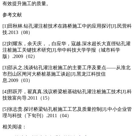
有效提升施工的质量。
参考文献
[1]田秋林.钻孔灌注桩技术在路桥施工中的应用探讨[J].民营科
技.2013（08）
[2]刘耀东，余天庆，，白应华，寇越.深水超长大直徑钻孔灌
注桩施工关键技术研究[J].华中科技大学学报（城市科学
版）.2009（02）
[3]邵从之.浅谈钻孔灌注桩施工的主要工序及要点——从淮北
市烈山区闸河大桥桩基施工谈起[J].黑龙江科技信
息.2009（03）
[4]邢跃芹，翟真真.浅议桥梁桩基础钻孔灌注桩施工技术[J].科
技致富向导.2011（15）
[5]张志贵.探讨桥梁钻孔桩施工工艺及质量控制[J].中小企业管
理与科技（下旬刊）.2011（04）
相关阅读：