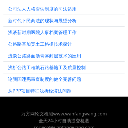
公司法人人格否认制度的司法适用
新时代下民商法的现状与展望分析
浅谈新时期医院人事档案管理工作
公路路基加宽土工格栅技术探讨
浅谈公路路面沥青雾封层技术的应用
浅析公路工程填石路基施工及质量控制
论我国违宪审查制度的健全完善问题
从PPP项目特征浅析经济法问题
万方网论文检测www.wanfangwang.com
全天24小时自助提交检测
service@wanfangwang.com