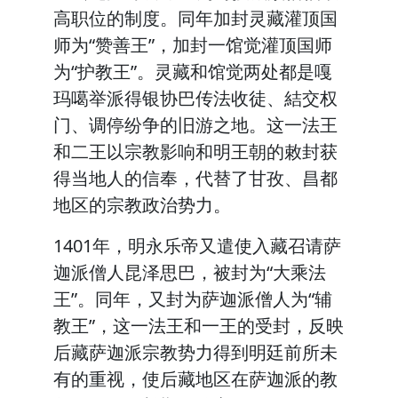
高职位的制度。同年加封灵藏灌顶国
师为“赞善王”，加封一馆觉灌顶国师
为“护教王”。灵藏和馆觉两处都是嘎
玛噶举派得银协巴传法收徒、結交权
门、调停纷争的旧游之地。这一法王
和二王以宗教影响和明王朝的敕封获
得当地人的信奉，代替了甘孜、昌都
地区的宗教政治势力。
1401年，明永乐帝又遣使入藏召请萨
迦派僧人昆泽思巴，被封为“大乘法
王”。同年，又封为萨迦派僧人为“辅
教王”，这一法王和一王的受封，反映
后藏萨迦派宗教势力得到明廷前所未
有的重视，使后藏地区在萨迦派的教