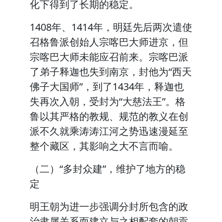
化下得到了长期的稳定。
1408年、1414年，明廷先后两次遣使
召格鲁派创始人宗喀巴大师进京，但
宗喀巴大师未能应召前来。宗喀巴派
了弟子释迦也失到南京，封他为“西天
佛子大国师”，到了1434年，释迦也
失再次入朝，受封为“大慈法王”。格
鲁以其严格的教规、规范的教义在创
派不久就乘涛涛江河之势迅速漫延至
整个藏区，其影响之大不言而喻。
（二）“多封众建”，维护了地方的稳
定
明王朝为进一步强调分封所包含的政
治隶属关系而建立与之相配套的朝贡