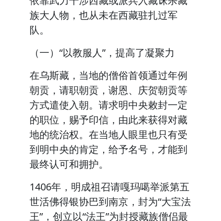
依靠武力干涉西藏或派兵入藏诛杀藏
族大人物，也从未在西藏驻扎过军
队。
（一）“以教服人”，提高了凝聚力
在乌斯藏，当地的僧俗首领通过年例
朝贡，请职朝贡，谢恩、庆贺朝贡等
方式遣使入朝。请求明中央敕封一定
的职位，赐予印信，由此来获得对藏
地的统治权。在当地人眼里也只有受
到明中央的肯定，给予名号，才能到
最终认可和拥护。
1406年，明成祖召请嘎玛噶举派第五
世活佛得银协巴到南京，封为“大宝法
王”，创立以“法王”为封授藏族僧侣最