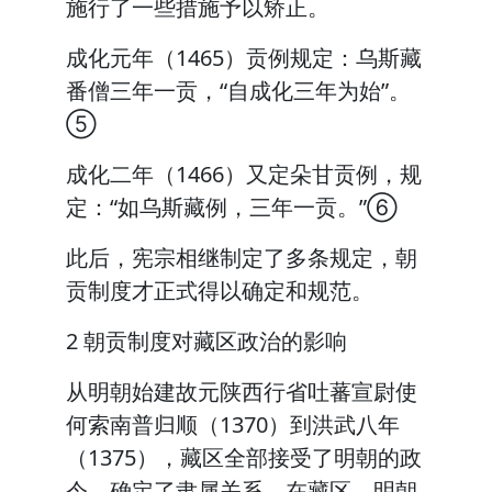
施行了一些措施予以矫正。
成化元年（1465）贡例规定：乌斯藏
番僧三年一贡，“自成化三年为始”。
⑤
成化二年（1466）又定朵甘贡例，规
定：“如乌斯藏例，三年一贡。”⑥
此后，宪宗相继制定了多条规定，朝
贡制度才正式得以确定和规范。
2 朝贡制度对藏区政治的影响
从明朝始建故元陕西行省吐蕃宣尉使
何索南普归顺（1370）到洪武八年
（1375），藏区全部接受了明朝的政
令，确定了隶属关系。在藏区，明朝