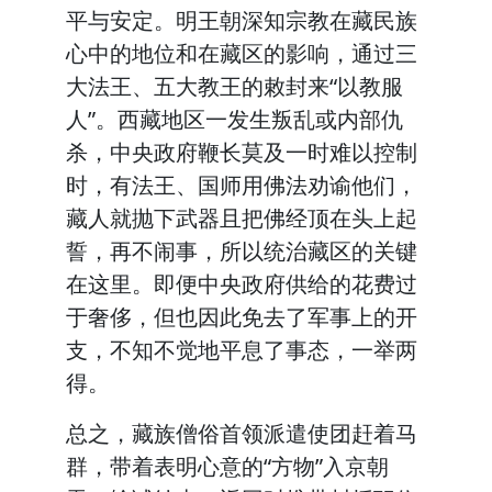
平与安定。明王朝深知宗教在藏民族
心中的地位和在藏区的影响，通过三
大法王、五大教王的敕封来“以教服
人”。西藏地区一发生叛乱或内部仇
杀，中央政府鞭长莫及一时难以控制
时，有法王、国师用佛法劝谕他们，
藏人就抛下武器且把佛经顶在头上起
誓，再不闹事，所以统治藏区的关键
在这里。即便中央政府供给的花费过
于奢侈，但也因此免去了军事上的开
支，不知不觉地平息了事态，一举两
得。
总之，藏族僧俗首领派遣使团赶着马
群，带着表明心意的“方物”入京朝