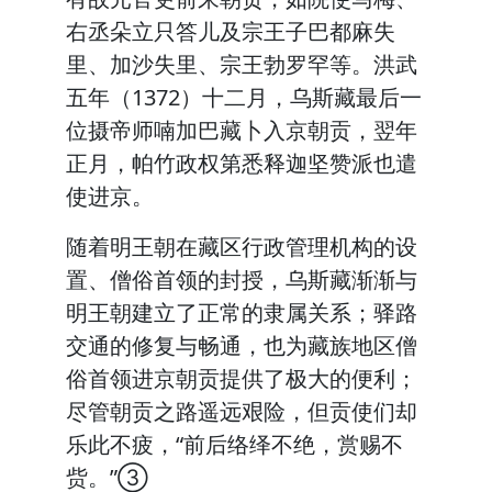
右丞朵立只答儿及宗王子巴都麻失
里、加沙失里、宗王勃罗罕等。洪武
五年（1372）十二月，乌斯藏最后一
位摄帝师喃加巴藏卜入京朝贡，翌年
正月，帕竹政权第悉释迦坚赞派也遣
使进京。
随着明王朝在藏区行政管理机构的设
置、僧俗首领的封授，乌斯藏渐渐与
明王朝建立了正常的隶属关系；驿路
交通的修复与畅通，也为藏族地区僧
俗首领进京朝贡提供了极大的便利；
尽管朝贡之路遥远艰险，但贡使们却
乐此不疲，“前后络绎不绝，赏赐不
赀。”③