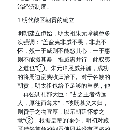
治经济制度。
1 明代藏区朝贡的确立
明朝建立伊始，明太祖朱元璋就曾多
次强调：“盖蛮夷非威不畏，非惠不
怀，然一于威则不能惑其心，一于惠
则不能摄其暴。惟威惠并行，此驭夷
之道也”①。朱元璋恩威并施，成功
的将周边蛮夷收归治下。对于各族的
朝贡，明太祖也给予足够的重视，他
一再强调礼部大臣：“古之王者待远
人，厚往而薄来”，“彼既慕义来归，
则赉于之物宜厚，以示朝廷怀柔之
意”②。根据皇帝的谕令，明初对藏
区僧俗首领的朝贡使团并没有严格的