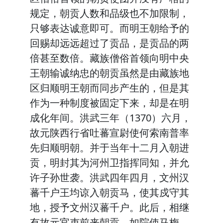
规定，朝贡人数和品级也不加限制，
只够表达诚意即可。而明王朝给予的
回赐却远远超过了贡品，是贡品的两
倍甚至数倍。藏族僧俗首领向明中央
王朝输诚纳忠的朝贡虽然是由藏族地
区归顺明王朝而同步产生的，但是其
作为一种制度被固定下来，却是在明
成化年间。洪武三年（1370）六月，
故元陕西行省吐蕃宣尉使何索南普率
先归顺明朝。并于当年十二月入朝进
贡，明封其为河州卫指挥同知，并允
许子孙世袭。洪武四年四月，文州汉
蕃千户王均谅入朝贡马，使其戍守其
地，授予文州汉蕃千户。此后，相继
有故元官吏前来朝贡，如院使马梅、