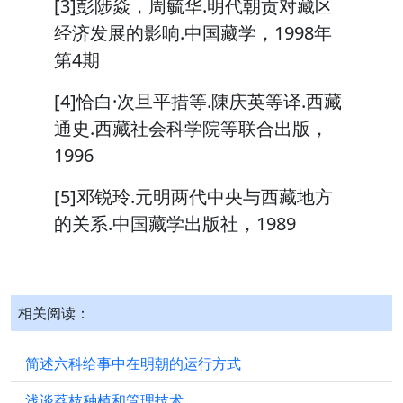
[3]彭陟焱，周毓华.明代朝贡对藏区
经济发展的影响.中国藏学，1998年
第4期
[4]恰白·次旦平措等.陳庆英等译.西藏
通史.西藏社会科学院等联合出版，
1996
[5]邓锐玲.元明两代中央与西藏地方
的关系.中国藏学出版社，1989
相关阅读：
简述六科给事中在明朝的运行方式
浅谈荔枝种植和管理技术