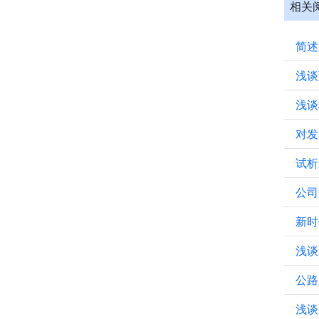
相关
简述
浅谈
浅谈
对发
试析
公司
新时
浅谈
公路
浅谈