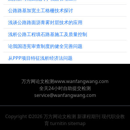
公路路基加宽土工格栅技术探讨
浅谈公路路面沥青雾封层技术的应用
浅析公路工程填石路基施工及质量控制
论我国违宪审查制度的健全完善问题
从PPP项目特征浅析经济法问题
万方网论文检测www.wanfangwang.com
全天24小时自助提交检测
service@wanfangwang.com
Copyright ©2026
万方网论文检测
新课程期刊
现代职业教
育
turnitin
sitemap