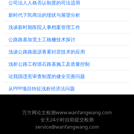
公司法人人格否认制度的司法适用
新时代下民商法的现状与展望分析
浅谈新时期医院人事档案管理工作
公路路基加宽土工格栅技术探讨
浅谈公路路面沥青雾封层技术的应用
浅析公路工程填石路基施工及质量控制
论我国违宪审查制度的健全完善问题
从PPP项目特征浅析经济法问题
万方网论文检测www.wanfangwang.com
全天24小时自助提交检测
service@wanfangwang.com