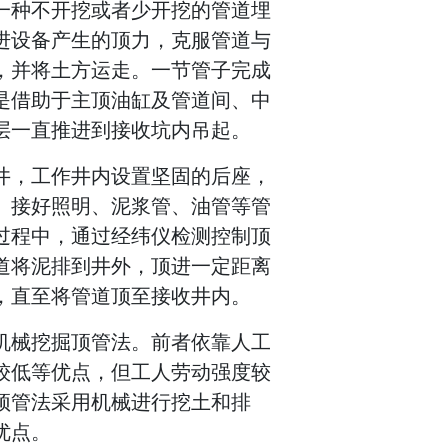
一种不开挖或者少开挖的管道埋
进设备产生的顶力，克服管道与
，并将土方运走。一节管子完成
是借助于主顶油缸及管道间、中
层一直推进到接收坑内吊起。
井，工作井内设置坚固的后座，
。接好照明、泥浆管、油管等管
过程中，通过经纬仪检测控制顶
道将泥排到井外，顶进一定距离
，直至将管道顶至接收井内。
机械挖掘顶管法。前者依靠人工
较低等优点，但工人劳动强度较
顶管法采用机械进行挖土和排
优点。