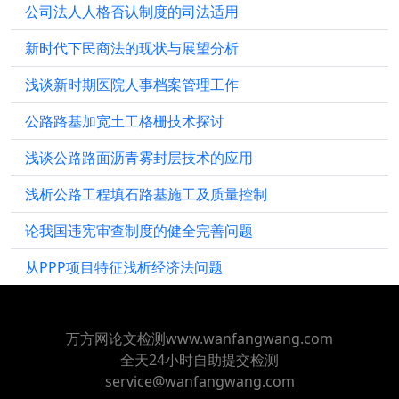
公司法人人格否认制度的司法适用
新时代下民商法的现状与展望分析
浅谈新时期医院人事档案管理工作
公路路基加宽土工格栅技术探讨
浅谈公路路面沥青雾封层技术的应用
浅析公路工程填石路基施工及质量控制
论我国违宪审查制度的健全完善问题
从PPP项目特征浅析经济法问题
万方网论文检测www.wanfangwang.com
全天24小时自助提交检测
service@wanfangwang.com